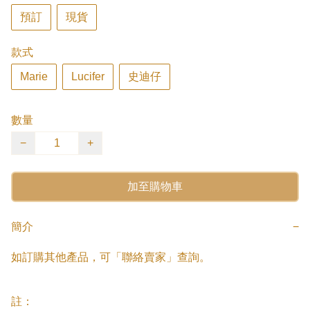
預訂
現貨
款式
Marie
Lucifer
史迪仔
數量
−
+
加至購物車
簡介
−
如訂購其他產品，可「聯絡賣家」查詢。

註：
