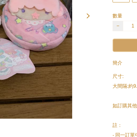
數量
−
簡介
尺寸:

大間隔:約9.7
如訂購其他
註：

- 同一訂