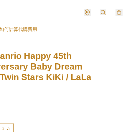
如何計算代購費用
nrio Happy 45th
versary Baby Dream
e Twin Stars KiKi / LaLa
LaLa