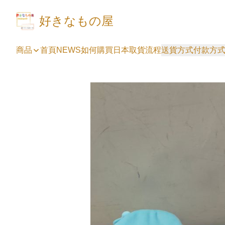
好きなもの屋
商品
首頁
NEWS
如何購買
日本取貨流程
送貨方式
付款方