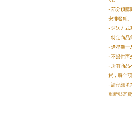
- 部分預
安排發貨。

- 運送方
- 特定商
- 逢星期
- 不提供
- 所有商
貨，將全額
- 請仔細
重新郵寄費