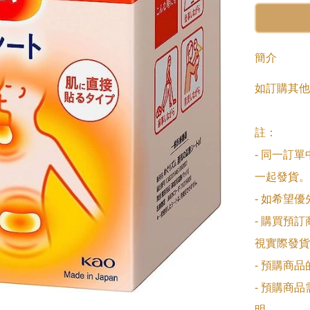
簡介
如訂購其他
註：

- 同一訂
一起發貨。

- 如希望
- 購買預
視實際發貨
- 預購商
- 預購商
明。
