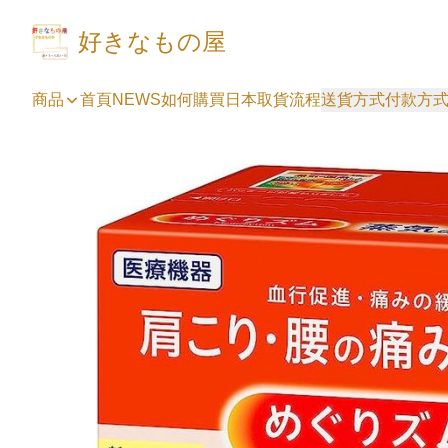
好きなもの屋
商品
首頁
NEWS
如何購買
日本取貨流程
送貨方式
付款方