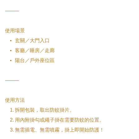
⸻

使用場景

	•	玄關／大門入口

	•	客廳／睡房／走廊

	•	陽台／戶外座位區

⸻

使用方法

	1.	拆開包裝，取出防蚊掛片。

	2.	用內附掛勾或繩子掛在需要防蚊的位置。

	3.	無需插電、無需噴霧，掛上即開始防護！
