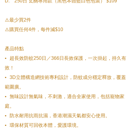
D.	250日 玄關專用款（黑色本體藍白色包裝） $109

⚠️最少買2件

⚠️購買任何4件，每件減$10

產品特點

•	超長效防蚊250日／366日長效保護，一次掛起，持久有
效！

•	3D立體構造網技術專利設計，防蚊成分穩定釋放，覆蓋
範圍廣。

•	無味設計無氣味，不刺激，適合全家使用，包括寵物家
庭。

•	防水耐用抗雨抗濕，香港潮濕天氣都安心使用。

•	環保材質可回收本體，愛護環境。
