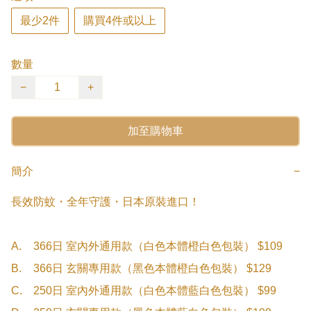
最少2件
購買4件或以上
數量
−
+
加至購物車
簡介
−
長效防蚊・全年守護・日本原裝進口！

A.	366日 室內外通用款（白色本體橙白色包裝） $109

B.	366日 玄關專用款（黑色本體橙白色包裝） $129

C.	250日 室內外通用款（白色本體藍白色包裝） $99
