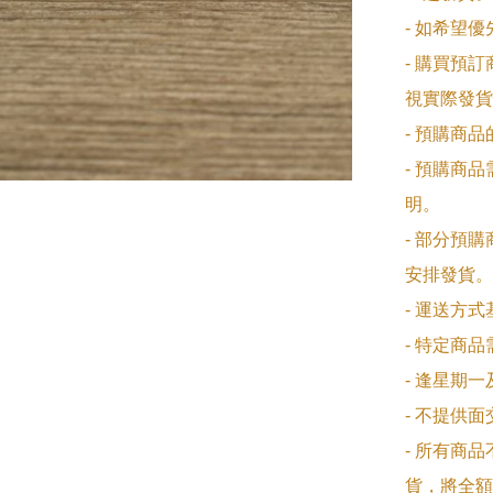
- 如希望
- 購買預
視實際發貨
- 預購商
- 預購商
明。

- 部分預
安排發貨。

- 運送方
- 特定商
- 逢星期
- 不提供
- 所有商
貨，將全額