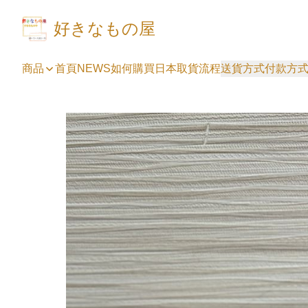
好きなもの屋
商品
首頁
NEWS
如何購買
日本取貨流程
送貨方式
付款方