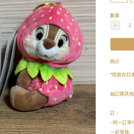
數量
−
簡介
*現貨在日
如訂購其他
註：

- 同一訂
一起發貨。
