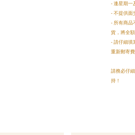
- 逢星期
- 不提供
- 所有商
貨，將全額
- 請仔細
重新郵寄費
請務必仔細
持！