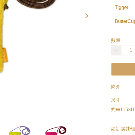
Tigger
Butte
數量
−
簡介
尺寸：

約W115×H
如訂購其他