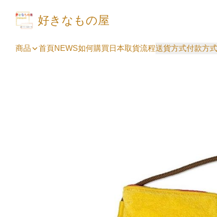
好きなもの屋
商品
首頁
NEWS
如何購買
日本取貨流程
送貨方式
付款方