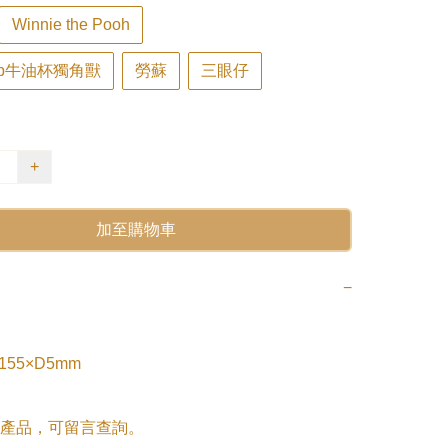
Winnie the Pooh
rCup牛油杯獨角獸
勞蘇
三眼仔
+
加至購物車
−
155×D5mm

產品，可留言查詢。
