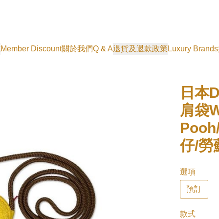
式
Member Discount
關於我們
Q & A
退貨及退款政策
Luxury Brands
日本Di
肩袋Wi
Pooh
仔/勞
選項
預訂
款式