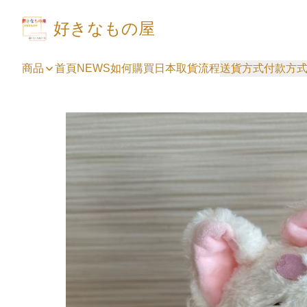
好きなもの屋
商品
首頁
NEWS
如何購買
日本取貨流程
送貨方式
付款方