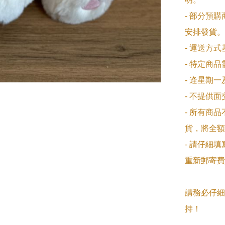
- 部分預
安排發貨。

- 運送方
- 特定商
- 逢星期
- 不提供
- 所有商
貨，將全額
- 請仔細
重新郵寄費
請務必仔細
持！