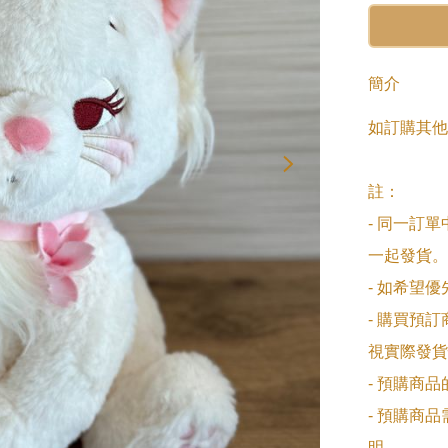
簡介
如訂購其他
註：

- 同一訂
一起發貨。

- 如希望
- 購買預
視實際發貨
- 預購商
- 預購商
明。
