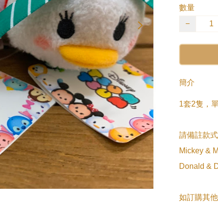
數量
−
簡介
1套2隻，單
請備註款式
Mickey & M
Donald & D
如訂購其他