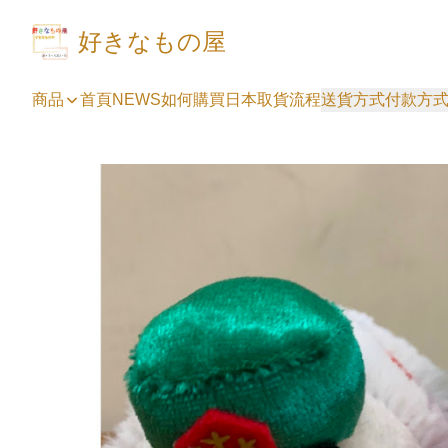
好きなもの屋
商品
首頁
NEWS
如何購買
日本取貨流程
送貨方式
付款方