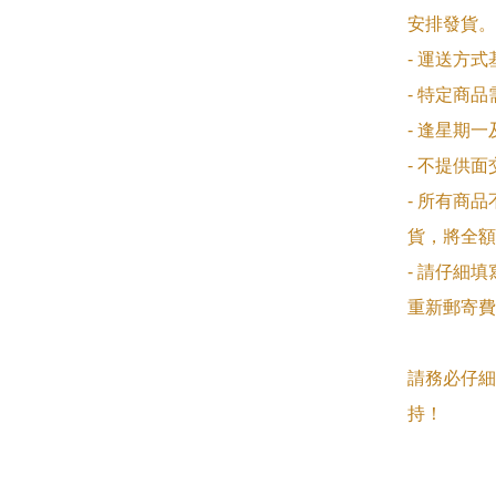
安排發貨。

- 運送方
- 特定商
- 逢星期
- 不提供
- 所有商
貨，將全額
- 請仔細
重新郵寄費
請務必仔細
持！