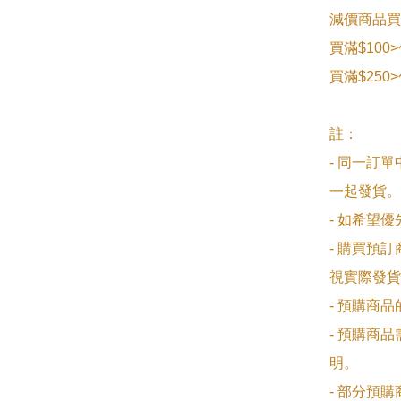
減價商品買
買滿$100
買滿$250
註：

- 同一訂
一起發貨。

- 如希望
- 購買預
視實際發貨
- 預購商
- 預購商
明。

- 部分預