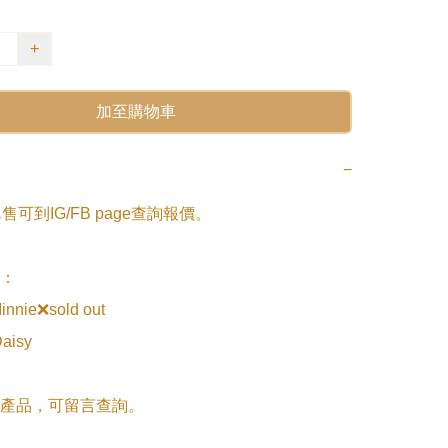
+
加至購物車
−
售可到IG/FB page查詢報價。

：

innie❌sold out

aisy

產品，可留言查詢。
