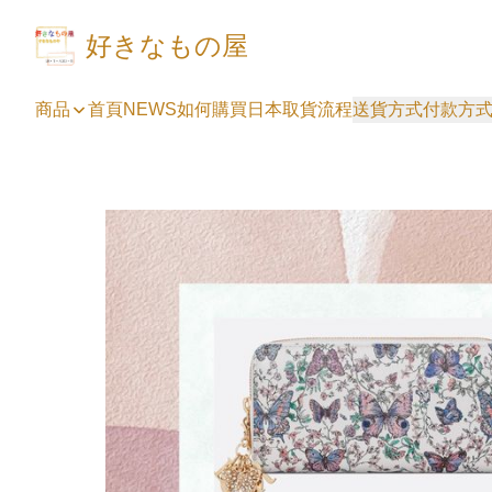
好きなもの屋
商品
首頁
NEWS
如何購買
日本取貨流程
送貨方式
付款方