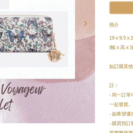
簡介
19 x 9.5 x 2
(幅 x 高 x 深
如訂購其他
註：

- 同一訂
一起發貨。

- 如希望
- 購買預
視實際發貨