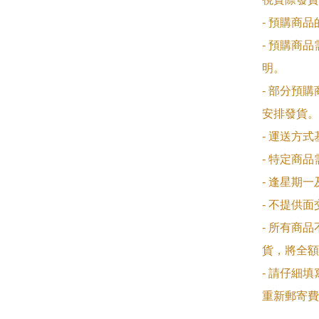
- 預購商
- 預購商
明。

- 部分預
安排發貨。

- 運送方
- 特定商
- 逢星期
- 不提供
- 所有商
貨，將全額
- 請仔細
重新郵寄費