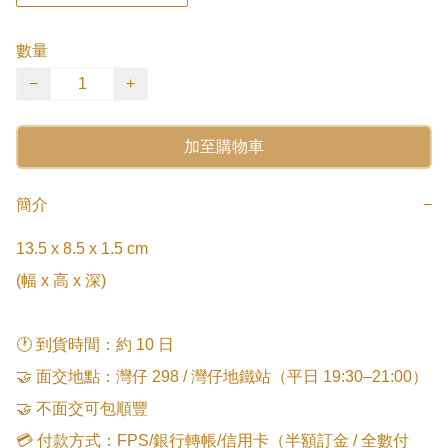
數量
−
+
加至購物車
簡介
−
13.5 x 8.5 x 1.5 cm

(幅 x 高 x 深)

🕐 到貨時間：約 10 日

🤝 面交地點：灣仔 298 / 灣仔地鐵站（平日 19:30–21:00）

🤝 不面交可包順豐

💳 付款方式：FPS/銀行轉帳/信用卡（半額訂金 / 全數付