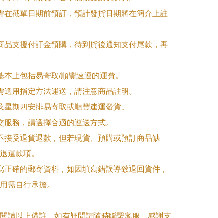
品需在截單日期前預訂，預計發貨日期將在簡介上註
購商品支援付訂金預購，待到貨後通知支付尾款，再
式基本上包括易寄取/順豐速運的運費。

品需選用指定方法運送，請注意商品註明。

一及星期四安排易寄取或順豐速運發貨。

面交服務，請選擇合適的運送方式。

品不接受退貨退款，但若現貨、預購或預訂商品缺
退還款項。

填寫正確的郵寄資料，如因填寫錯誤導致退回貨件，
用需自行承擔。

閱讀以上備註，如有疑問請隨時聯繫客服。感謝支