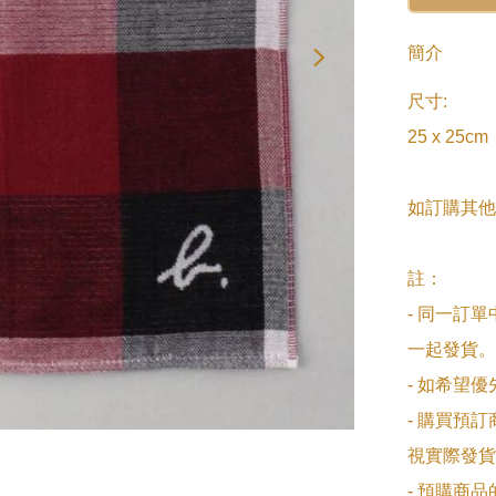
簡介
尺寸:

25 x 25cm

如訂購其他
註：

- 同一訂
一起發貨。

- 如希望
- 購買預
視實際發貨
- 預購商