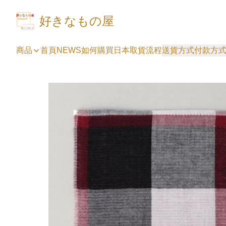
好きなもの屋
商品
首頁
NEWS
如何購買
日本取貨流程
送貨方式
付款方