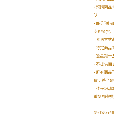
- 預購商
明。

- 部分預
安排發貨。

- 運送方
- 特定商
- 逢星期
- 不提供
- 所有商
貨，將全額
- 請仔細
重新郵寄費
請務必仔細