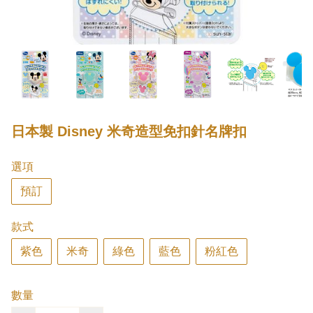
日本製 Disney 米奇造型免扣針名牌扣
選項
預訂
款式
紫色
米奇
綠色
藍色
粉紅色
數量