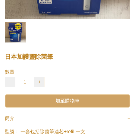
日本加護靈除菌筆
數量
−
+
加至購物車
簡介
−
型號： 一套包括除菌筆連芯+refill一支
