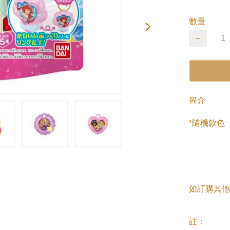
數量
−
簡介
*隨機款色

如訂購其他
註：
