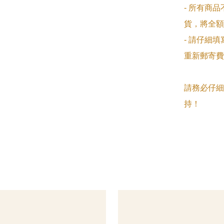
- 所有商
貨，將全額
- 請仔細
重新郵寄費
請務必仔細
持！