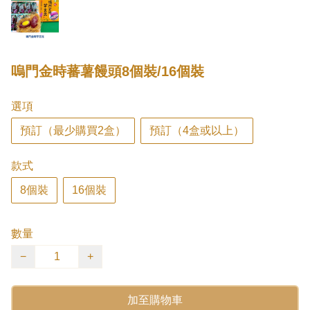
嗚門金時蕃薯饅頭8個裝/16個裝
選項
預訂（最少購買2盒）
預訂（4盒或以上）
款式
8個裝
16個裝
數量
−
+
加至購物車