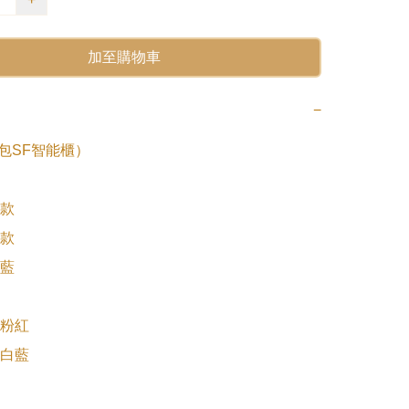
加至購物車
−
 (包SF智能櫃）

款

款

藍

粉紅

白藍
