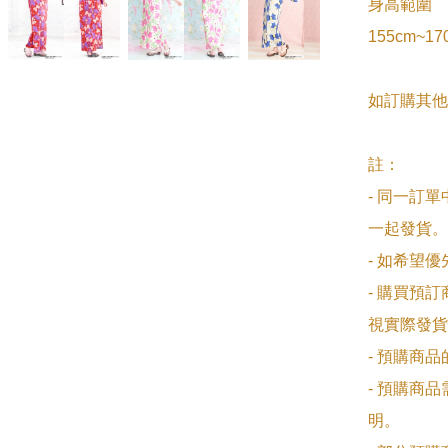
身高範圍

155cm~170
如訂購其他
註：

- 同一訂
一起發貨。

- 如希望
- 購買預
視實際發貨
- 預購商
- 預購商
明。
