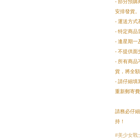
- 部分預
安排發貨。

- 運送方
- 特定商
- 逢星期
- 不提供
- 所有商
貨，將全額
- 請仔細
重新郵寄費
請務必仔細
持！
美少女戰士S