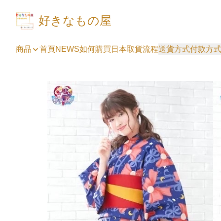
好きなもの屋
商品
首頁
NEWS
如何購買
日本取貨流程
送貨方式
付款方