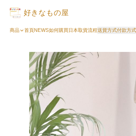
好きなもの屋
商品
首頁
NEWS
如何購買
日本取貨流程
送貨方式
付款方