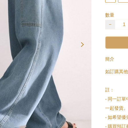
數量
−
簡介
如訂購其他
註：

- 同一訂
一起發貨。

- 如希望
- 購買預