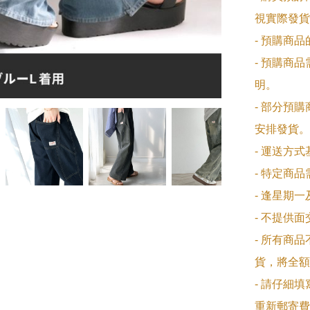
視實際發貨
- 預購商
- 預購商
明。

- 部分預
安排發貨。

- 運送方
- 特定商
- 逢星期
- 不提供
- 所有商
貨，將全額
- 請仔細
重新郵寄費