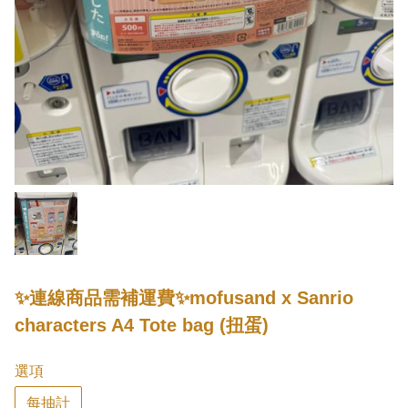
✨連線商品需補運費✨mofusand x Sanrio
characters A4 Tote bag (扭蛋)
選項
每抽計