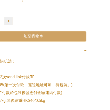
+
加至購物車
−
購玩法：

end link付款👇🏻

.065(第一次付款，運送地址可填「待包裝」)

第二付款於包裝後發應付金額連結付款)

kg,其後續重HK$40/0.5kg
