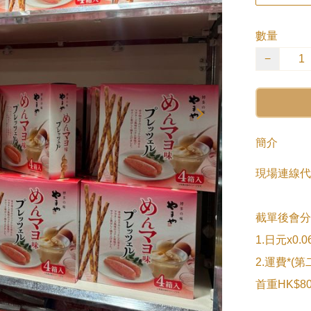
數量
−
簡介
現場連線代
截單後會分2次s
1.日元x0
2.運費*(
首重HK$80/