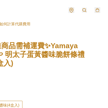
如何計算代購費用
商品需補運費✨Yamaya
や 明太子蛋黃醬味脆餅條禮
盒入)
味(4盒入)