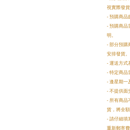
視實際發貨
- 預購商
- 預購商
明。

- 部分預
安排發貨。

- 運送方
- 特定商
- 逢星期
- 不提供
- 所有商
貨，將全額
- 請仔細
重新郵寄費