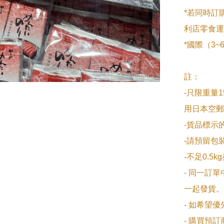
*若同時訂
利店零食運
*國際（3
註：

-只限重量1
用日本空郵
-貨品標示
-請預留包裝
-不足0.5k
- 同一訂
一起發貨。

- 如希望
- 購買預