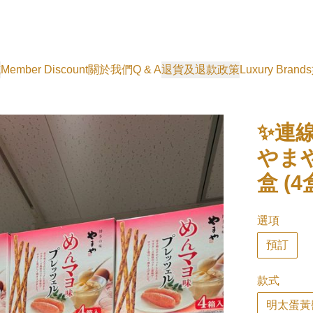
式
Member Discount
關於我們
Q & A
退貨及退款政策
Luxury Brands
✨連線
やま
盒 (4
選項
預訂
款式
明太蛋黃醬