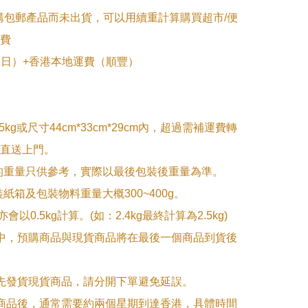
購包郵產品而未出貨，可以用續重計算購買超市/便
費

~6日）+香港本地運費（順豐）

5kg或尺寸44cm*33cm*29cm內，超過需補運費轉
直送上門。

的重量只供參考，實際以最後包裝後重量為準。

紙箱及包裝物料重量大概300~400g。

g亦會以0.5kg計算。(如：2.4kg最終計算為2.5kg)

單中，預購商品與現貨商品將在最後一個商品到貨後
優先發貨現貨商品，請分開下單避免延誤。

訂商品後，通常需要約兩個星期到達香港，具體時間