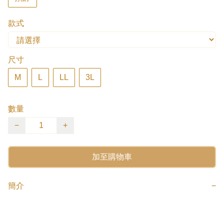
款式
尺寸
M
L
LL
3L
數量
−
+
加至購物車
簡介
−