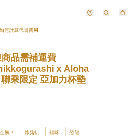
如何計算代購費用
線商品需補運費
ikkogurashi x Aloha
le 聯乘限定 亞加力杯墊
企鵝？
炸豬扒
貓咪
恐龍