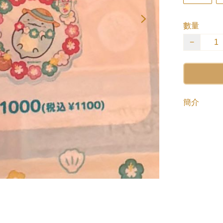
數量
−
簡介