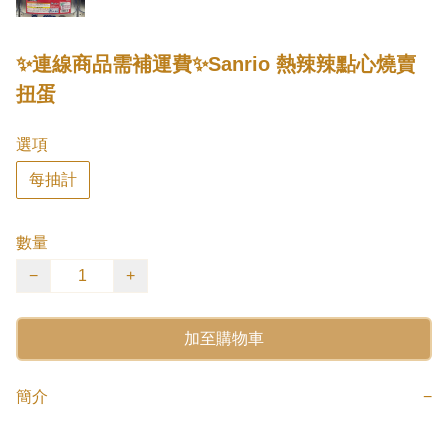
✨連線商品需補運費✨Sanrio 熱辣辣點心燒賣
扭蛋
選項
每抽計
數量
−
+
加至購物車
簡介
−