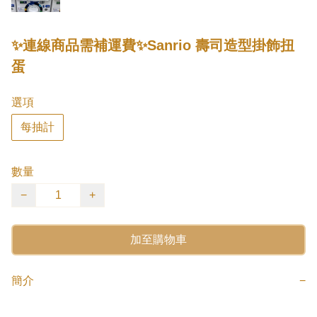
✨連線商品需補運費✨Sanrio 壽司造型掛飾扭
蛋
選項
每抽計
數量
−
+
加至購物車
簡介
−