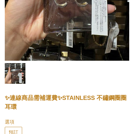
✨連線商品需補運費✨STAINLESS 不鏽鋼圈圈
耳環
選項
預訂