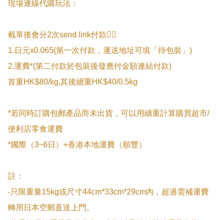
現場連線代購玩法：

截單後會分2次send link付款👇🏻

1.日元x0.065(第一次付款，運送地址可填「待包裝」)

2.運費*(第二付款於包裝後發應付金額連結付款)

首重HK$80/kg,其後續重HK$40/0.5kg

*若同時訂購包郵產品而未出貨，可以用續重計算購買超市/
便利店零食運費

*國際（3~6日）+香港本地運費（順豐）

註：

-只限重量15kg或尺寸44cm*33cm*29cm內，超過需補運費
轉用日本空郵直送上門。
