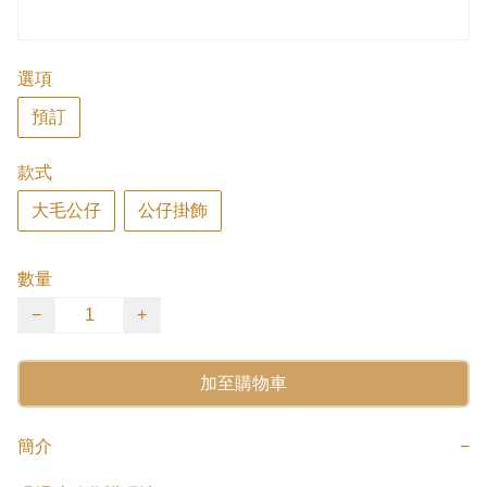
選項
預訂
款式
大毛公仔
公仔掛飾
數量
−
+
加至購物車
簡介
−