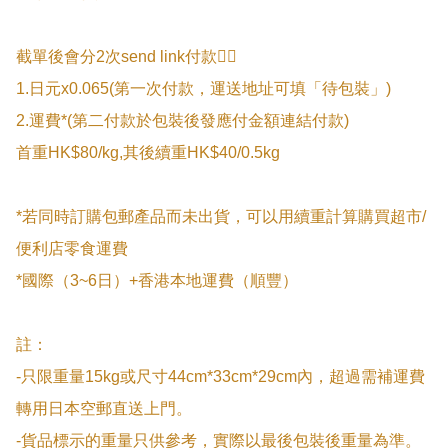
截單後會分2次send link付款👇🏻

1.日元x0.065(第一次付款，運送地址可填「待包裝」)

2.運費*(第二付款於包裝後發應付金額連結付款)

首重HK$80/kg,其後續重HK$40/0.5kg

*若同時訂購包郵產品而未出貨，可以用續重計算購買超市/
便利店零食運費

*國際（3~6日）+香港本地運費（順豐）

註：

-只限重量15kg或尺寸44cm*33cm*29cm內，超過需補運費
轉用日本空郵直送上門。

-貨品標示的重量只供參考，實際以最後包裝後重量為準。
