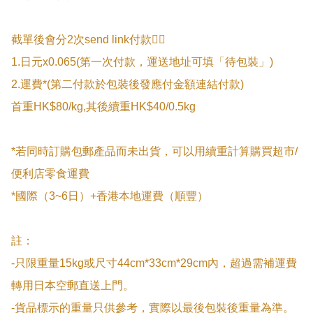
截單後會分2次send link付款👇🏻

1.日元x0.065(第一次付款，運送地址可填「待包裝」)

2.運費*(第二付款於包裝後發應付金額連結付款)

首重HK$80/kg,其後續重HK$40/0.5kg

*若同時訂購包郵產品而未出貨，可以用續重計算購買超市/
便利店零食運費

*國際（3~6日）+香港本地運費（順豐）

註：

-只限重量15kg或尺寸44cm*33cm*29cm內，超過需補運費
轉用日本空郵直送上門。

-貨品標示的重量只供參考，實際以最後包裝後重量為準。
