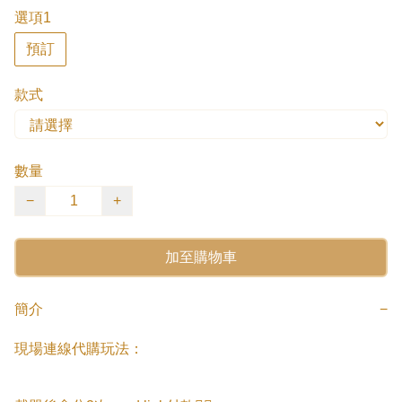
選項1
預訂
款式
數量
−
+
加至購物車
簡介
−
現場連線代購玩法：
