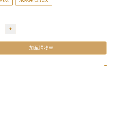
+
加至購物車
−