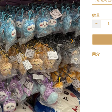
數量
−
簡介