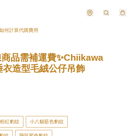
如何計算代購費用
商品需補運費✨Chiikawa
睡衣造型毛絨公仔吊飾
wa粉紅豹紋
小八貓藍色豹紋
豹紋
飛鼠紫色豹紋