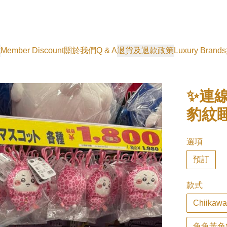
式
Member Discount
關於我們
Q & A
退貨及退款政策
Luxury Brands
✨連線
豹紋
選項
預訂
款式
Chiika
兔兔黃色