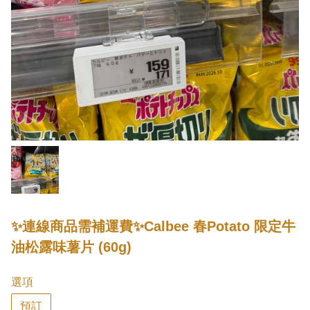
✨連線商品需補運費✨Calbee 春Potato 限定牛
油松露味薯片 (60g)
選項
預訂