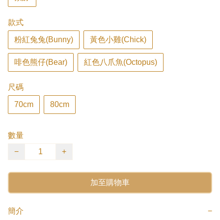
款式
粉紅兔兔(Bunny)
黃色小雞(Chick)
啡色熊仔(Bear)
紅色八爪魚(Octopus)
尺碼
70cm
80cm
數量
−
+
加至購物車
簡介
−