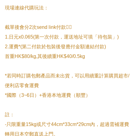
現場連線代購玩法：

截單後會分2次send link付款👇🏻

1.日元x0.065(第一次付款，運送地址可填「待包裝」)

2.運費*(第二付款於包裝後發應付金額連結付款)

首重HK$80/kg,其後續重HK$40/0.5kg

*若同時訂購包郵產品而未出貨，可以用續重計算購買超市/
便利店零食運費

*國際（3~6日）+香港本地運費（順豐）

註：

-只限重量15kg或尺寸44cm*33cm*29cm內，超過需補運費
轉用日本空郵直送上門。
