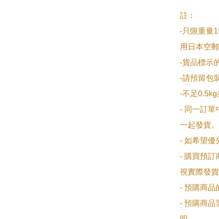
註：

-只限重量1
用日本空郵
-貨品標示
-請預留包裝
-不足0.5k
- 同一訂
一起發貨。

- 如希望
- 購買預
視實際發貨
- 預購商
- 預購商
明。
