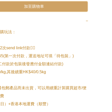
加至購物車
−
購玩法：

end link付款👇🏻

.065(第一次付款，運送地址可填「待包裝」)

第二付款於包裝後發應付金額連結付款)

kg,其後續重HK$40/0.5kg

購包郵產品而未出貨，可以用續重計算購買超市/便
費

~6日）+香港本地運費（順豐）
