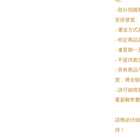
- 部分預
安排發貨。

- 運送方
- 特定商
- 逢星期
- 不提供
- 所有商
貨，將全額
- 請仔細
重新郵寄費
請務必仔細
持！