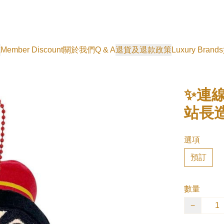
式
Member Discount
關於我們
Q & A
退貨及退款政策
Luxury Brands
✨連
站長
選項
預訂
數量
−