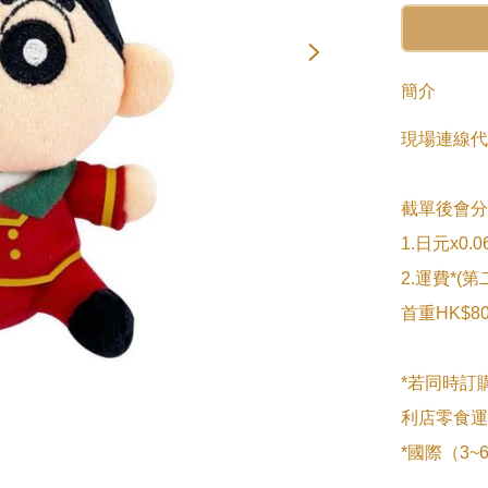
簡介
現場連線代
截單後會分2次s
1.日元x0
2.運費*(
首重HK$80/
*若同時訂
利店零食運
*國際（3