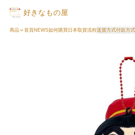
好きなもの屋
商品
首頁
NEWS
如何購買
日本取貨流程
送貨方式
付款方