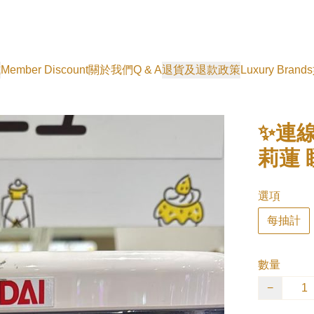
式
Member Discount
關於我們
Q & A
退貨及退款政策
Luxury Brands
✨連
莉蓮 
選項
每抽計
數量
−