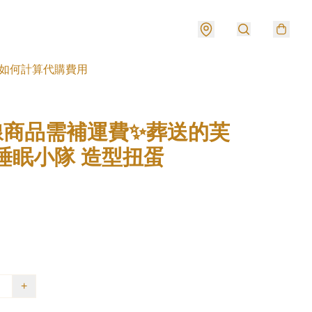
如何計算代購費用
線商品需補運費✨葬送的芙
睡眠小隊 造型扭蛋
+