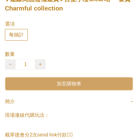
Charmful collection
選項
每抽計
數量
−
+
加至購物車
簡介
−
現場連線代購玩法：

截單後會分2次send link付款👇🏻
