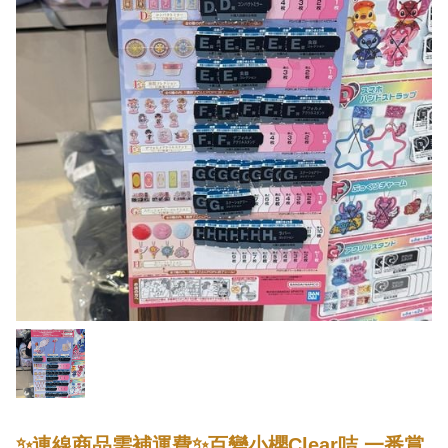
✨連線商品需補運費✨百變小櫻Clear咭 一番賞