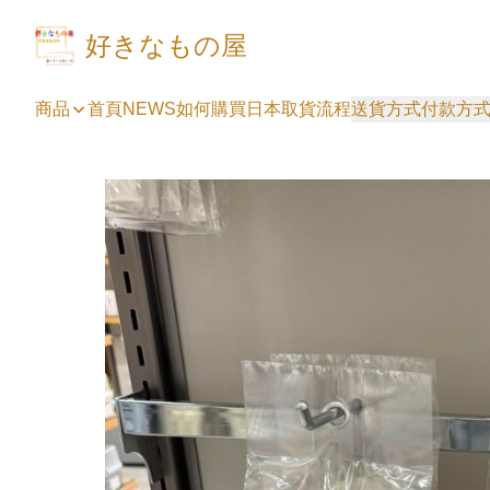
好きなもの屋
商品
首頁
NEWS
如何購買
日本取貨流程
送貨方式
付款方