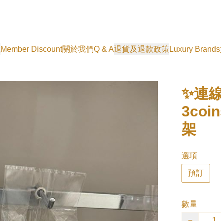
式
Member Discount
關於我們
Q & A
退貨及退款政策
Luxury Brands
✨連
3co
架
選項
預訂
數量
−