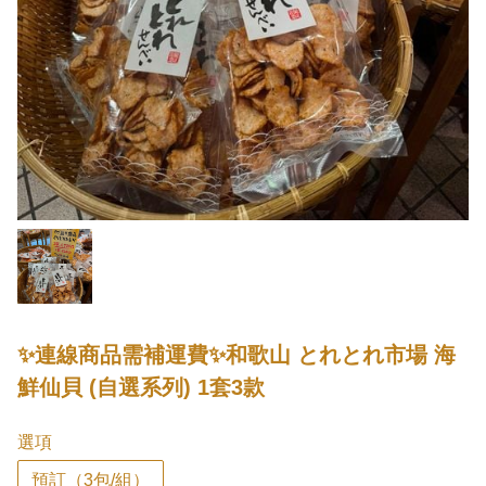
✨連線商品需補運費✨和歌山 とれとれ市場 海
鮮仙貝 (自選系列) 1套3款
選項
預訂（3包/組）