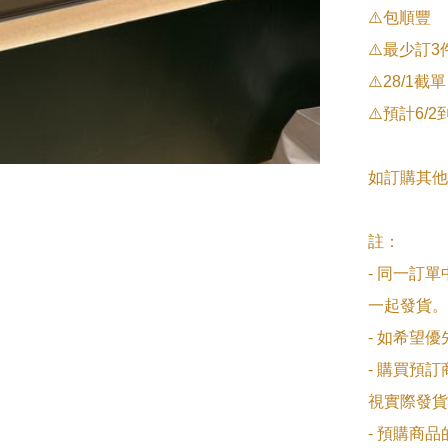
⚠️包順豐

⚠️最少訂
⚠️28/1截單

⚠️預計6/2
如訂購其他
註：

- 同一訂
一起發貨。

- 如希望
- 購買預
視實際發貨
- 預購商