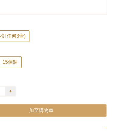
少訂任何3盒)
15個裝
+
加至購物車
−