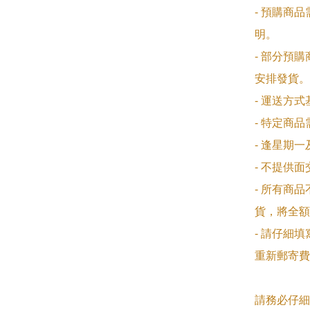
- 預購商
明。

- 部分預
安排發貨。

- 運送方
- 特定商
- 逢星期
- 不提供
- 所有商
貨，將全額
- 請仔細
重新郵寄費
請務必仔細