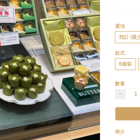
選項
預訂 (最
款式
6個裝
數量
−
簡介