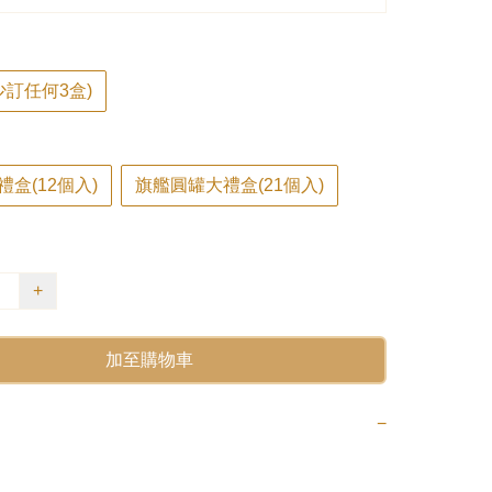
少訂任何3盒)
盒(12個入)
旗艦圓罐大禮盒(21個入)
+
加至購物車
−