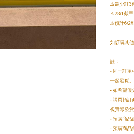
⚠️最少訂
⚠️28/1截單

⚠️預計6/2
如訂購其他
註：

- 同一訂
一起發貨。

- 如希望
- 購買預
視實際發貨
- 預購商
- 預購商