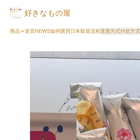
好きなもの屋
商品
首頁
NEWS
如何購買
日本取貨流程
送貨方式
付款方