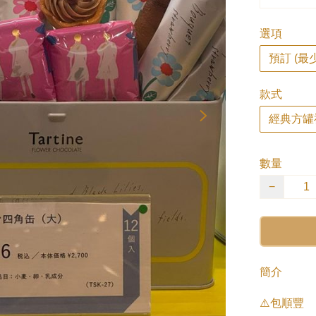
選項
預訂 (最
款式
經典方罐禮
數量
−
簡介
⚠️包順豐
