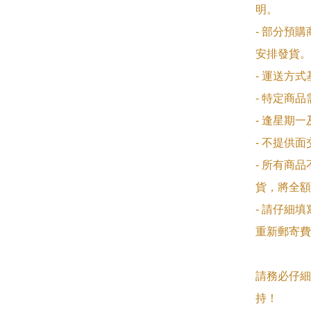
明。

- 部分預
安排發貨。

- 運送方
- 特定商
- 逢星期
- 不提供
- 所有商
貨，將全額
- 請仔細
重新郵寄費
請務必仔細
持！