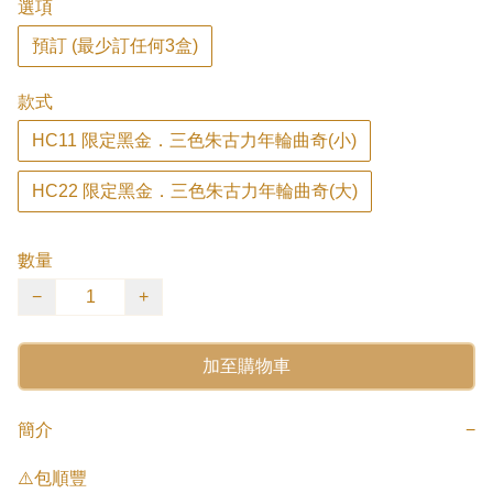
選項
預訂 (最少訂任何3盒)
款式
HC11 限定黑金．三色朱古力年輪曲奇(小)
HC22 限定黑金．三色朱古力年輪曲奇(大)
數量
−
+
加至購物車
簡介
−
⚠️包順豐
