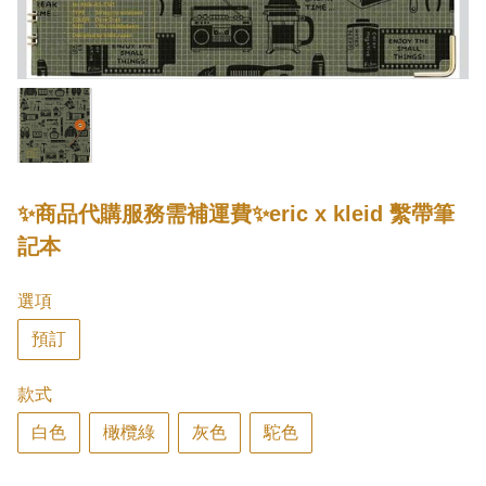
✨商品代購服務需補運費✨eric x kleid 繫帶筆
記本
選項
預訂
款式
白色
橄欖綠
灰色
駝色