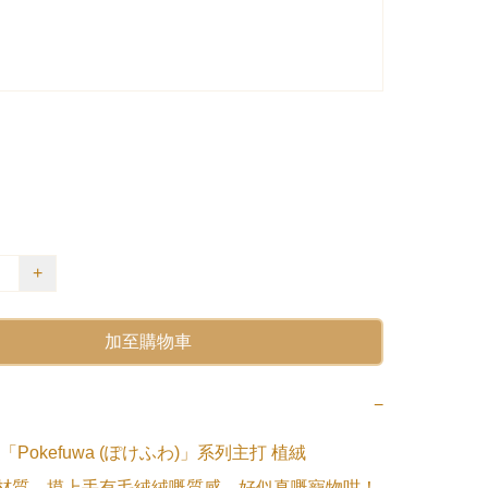
+
加至購物車
−
Pokefuwa (ぽけふわ)」系列主打 植絨 
ing) 材質，摸上手有毛絨絨嘅質感，好似真嘅寵物咁！
