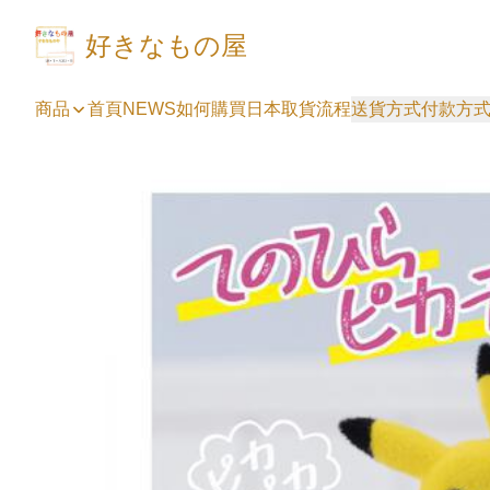
好きなもの屋
商品
首頁
NEWS
如何購買
日本取貨流程
送貨方式
付款方