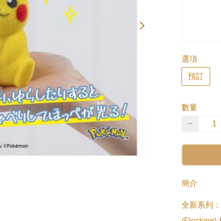
選項
預訂
數量
−
簡介
全新系列：「
(Flock