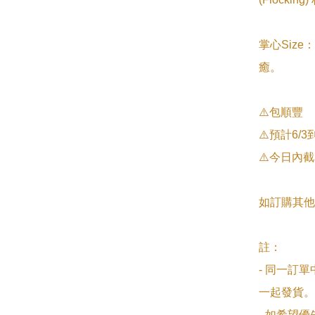
掌心Siz
癒。

⚠️包順豐

⚠️預計6/3
⚠️今日內截
如訂購其他
註：

- 同一訂
一起發貨。

- 如希望