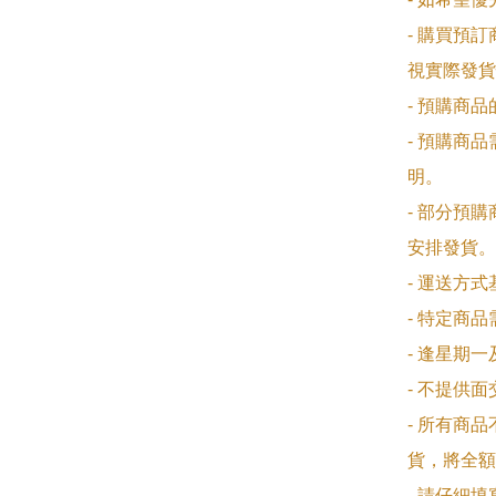
- 購買預
視實際發貨
- 預購商
- 預購商
明。

- 部分預
安排發貨。

- 運送方
- 特定商
- 逢星期
- 不提供
- 所有商
貨，將全額
- 請仔細