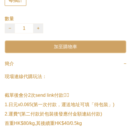
每抽計
數量
−
+
加至購物車
簡介
−
現場連線代購玩法：

截單後會分2次send link付款👇🏻

1.日元x0.065(第一次付款，運送地址可填「待包裝」)

2.運費*(第二付款於包裝後發應付金額連結付款)

首重HK$80/kg,其後續重HK$40/0.5kg
