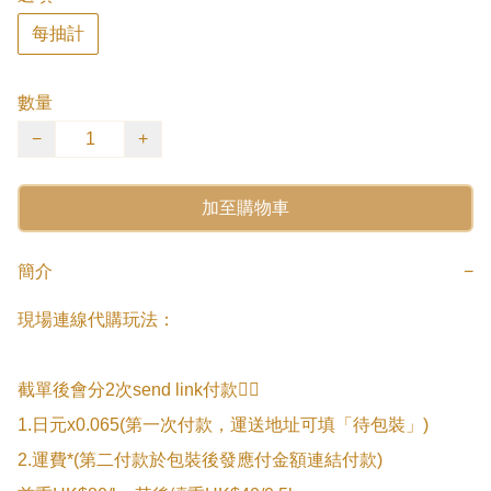
每抽計
數量
−
+
加至購物車
簡介
−
現場連線代購玩法：

截單後會分2次send link付款👇🏻

1.日元x0.065(第一次付款，運送地址可填「待包裝」)

2.運費*(第二付款於包裝後發應付金額連結付款)
