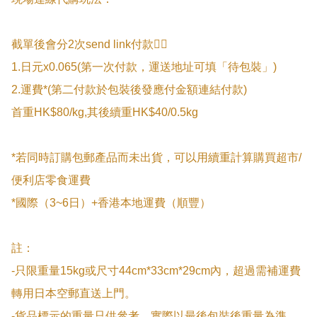
截單後會分2次send link付款👇🏻

1.日元x0.065(第一次付款，運送地址可填「待包裝」)

2.運費*(第二付款於包裝後發應付金額連結付款)

首重HK$80/kg,其後續重HK$40/0.5kg

*若同時訂購包郵產品而未出貨，可以用續重計算購買超市/
便利店零食運費

*國際（3~6日）+香港本地運費（順豐）

註：

-只限重量15kg或尺寸44cm*33cm*29cm內，超過需補運費
轉用日本空郵直送上門。

-貨品標示的重量只供參考，實際以最後包裝後重量為準。
