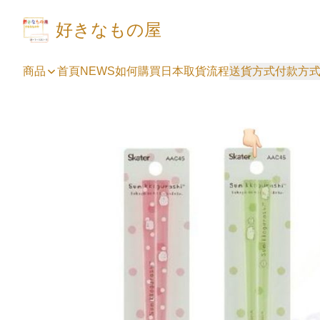
好きなもの屋
商品
首頁
NEWS
如何購買
日本取貨流程
送貨方式
付款方