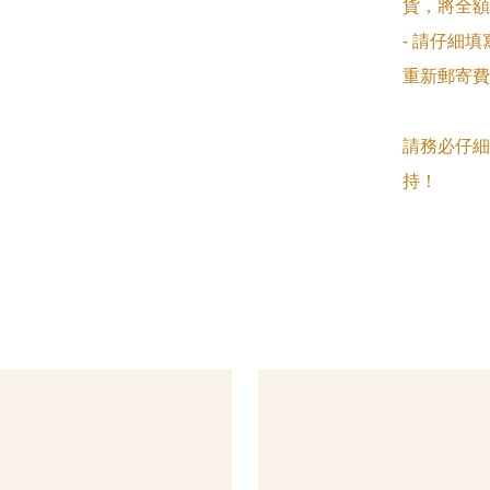
貨，將全額
- 請仔細
重新郵寄費
請務必仔細
持！