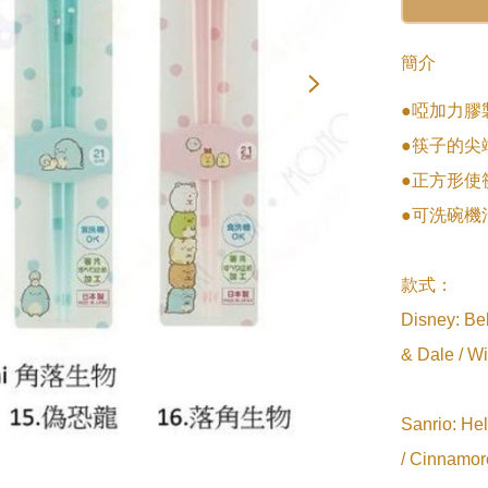
簡介
●啞加力膠
●筷子的尖
●正方形使
●可洗碗機清
款式：

Disney: Be
& Dale / Wi
Sanrio: Hel
/ Cinnamor