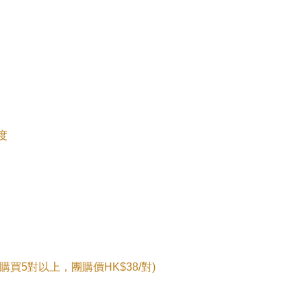


 (購買5對以上，團購價HK$38/對)
