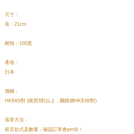
尺寸：

長：21cm

耐熱：100度

產地：

日本

價錢：

HK$45/對 (購買5對以上，團購價HK$38/對)

落單方法：

留言款式及數量，確認訂單會pm你！
