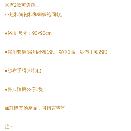
※有2款可選擇。

※短和尚袍和和蝴蝶袍同款。

●浴巾 尺寸：90×90cm

●浴用套裝(浴用紗布1張、浴巾1張、紗布手帕2張)

●紗布手绢(3片組)

●特典隨機公仔1隻

如訂購其他產品，可留言查詢。

註：
