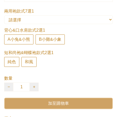
兩用袍款式7選1
背心&口水肩款式2選1
A小兔&小熊
B小雞&小象
短和尚袍&蝴蝶袍款式2選1
純色
和風
數量
−
+
加至購物車