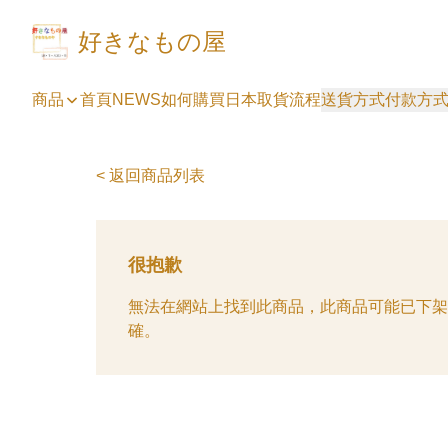
好きなもの屋
商品
首頁
NEWS
如何購買
日本取貨流程
送貨方式
付款方
< 返回商品列表
很抱歉
無法在網站上找到此商品，此商品可能已下架
確。