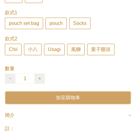
款式1
pouch set bag
pouch
Socks
款式2
Chii
小八
Usagi
風獅
栗子饅頭
數量
−
+
加至購物車
簡介
−
註：
