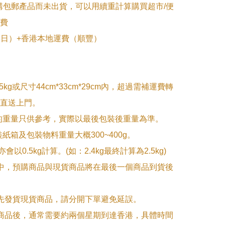
購包郵產品而未出貨，可以用續重計算購買超市/便
費

~6日）+香港本地運費（順豐）

5kg或尺寸44cm*33cm*29cm內，超過需補運費轉
直送上門。

的重量只供參考，實際以最後包裝後重量為準。

紙箱及包裝物料重量大概300~400g。

g亦會以0.5kg計算。(如：2.4kg最終計算為2.5kg)

單中，預購商品與現貨商品將在最後一個商品到貨後
優先發貨現貨商品，請分開下單避免延誤。

訂商品後，通常需要約兩個星期到達香港，具體時間