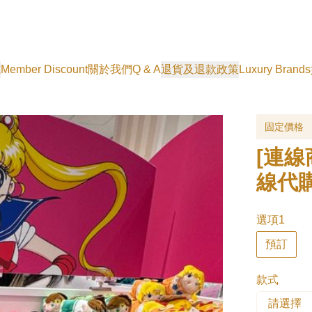
式
Member Discount
關於我們
Q & A
退貨及退款政策
Luxury Brands
固定價格
[連線
線代
選項1
預訂
款式