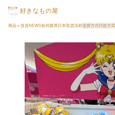
好きなもの屋
商品
首頁
NEWS
如何購買
日本取貨流程
送貨方式
付款方