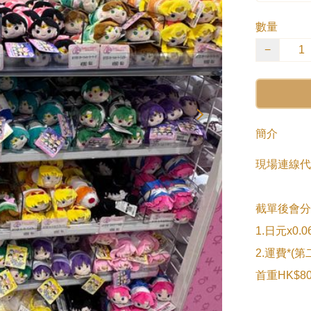
數量
−
簡介
現場連線代
截單後會分2次s
1.日元x0
2.運費*(
首重HK$80/