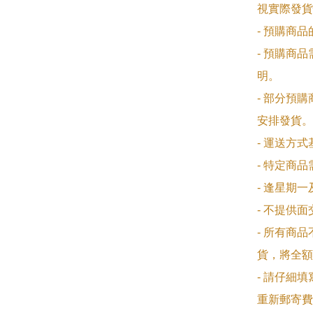
視實際發貨
- 預購商
- 預購商
明。

- 部分預
安排發貨。

- 運送方
- 特定商
- 逢星期
- 不提供
- 所有商
貨，將全額
- 請仔細
重新郵寄費