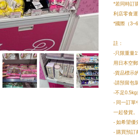
*若同時訂
利店零食運
*國際（3
註：

-只限重量1
用日本空郵
-貨品標示
-請預留包裝
-不足0.5k
- 同一訂
一起發貨。

- 如希望
- 購買預