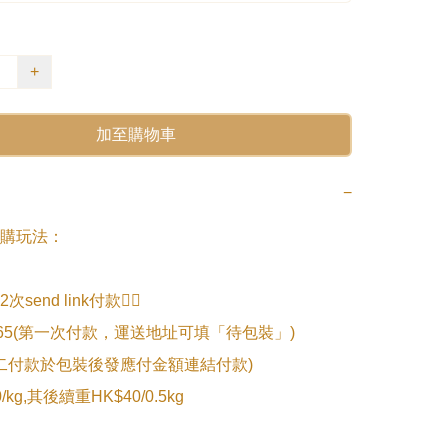
+
加至購物車
−
購玩法：

end link付款👇🏻

.065(第一次付款，運送地址可填「待包裝」)

第二付款於包裝後發應付金額連結付款)

kg,其後續重HK$40/0.5kg
